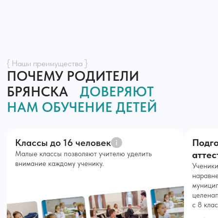
ЗДЕСЬ ДЕТЯМ
ИНТЕРЕСНО УЧИТЬСЯ
{ Программы обучения }
ВЫБЕРИТЕ ПРОГРАММУ
ДЛЯ ВАШЕГО РЕБЁНКА
1-4 класс
5-8 класс
9-11 класс
1-4 класс
По будням, 9:00-18:00
Фундамент знаний
Закладываем прочную основу для всего дальнейшего