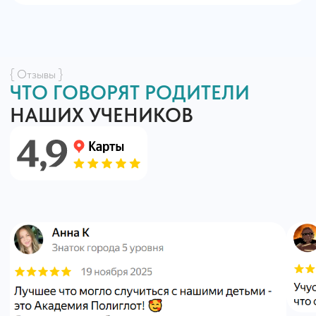
Подходит ли частная школа
для семей с несколькими
детьми?
Список документов для
поступления в частную
школу
Когда и где дети проходят
аттестацию?
Есть ли каникулы в частной
школе “Полиглот
Академия”?