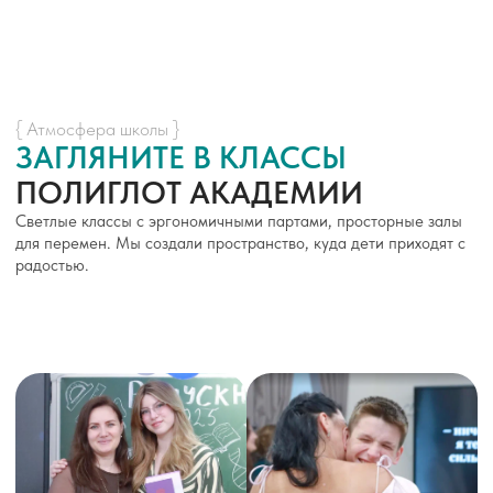
{ Внеурочная жизнь }
30+ КРУЖКОВ И СЕКЦИЙ
— РЕБЁНОК НАЙДЁТ СВОЁ
88% наших детей посещают кружки. Мы развиваем и мягкие
навыки, и твёрдые знания — всё в одном месте.
Учим самовыражаться
Творческие направления
Вокал
Театральная студия
Арт-терапия
Бисероплетение
Цирковой коллектив
Развиваем системное мышление
Логика и технологии
Школа дронов
Шахматы
Программирование
Готовим к ЕГЭ и олимпиадам
Академические
программы
Иностранные языки
Репетиторство по предметам
Подготовка к олимпиадам
Подготовка к ОГЭ/ЕГЭ