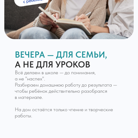
{ Наши преимущества }
ПОЧЕМУ РОДИТЕЛИ
БРЯНСКА
ДОВЕРЯЮТ
НАМ ОБУЧЕНИЕ ДЕТЕЙ
Классы до 16 человек
Подготовка к государств
Малые классы позволяют учителю уделить
аттестации и ОГЭ/ЕГЭ
внимание каждому ученику.
Ученики сдают ОГЭ и ЕГЭ
наравне с учениками
муниципальных школ. Ведём
целенаправленную подготовку
с 8 класса.