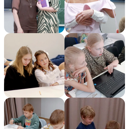
Вводим в обучение
Для дошкольников
и начальной школы
Каллиграфия
Логопед
Подготовка к школе
Продлёнка
Скорочтение
Ментальная арифметика
{ Отзывы }
ЧТО ГОВОРЯТ РОДИТЕЛИ
НАШИХ УЧЕНИКОВ