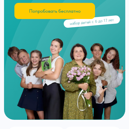
4.9 звезд
15 лет
рейтинг на Яндекс
средний стаж наших
Картах
учителей
30+ кружков
88% детей
для творчества
посещают наши
и спорта
кружки и секции