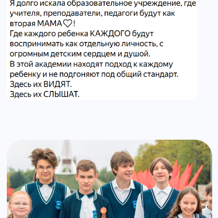
НЕ НАШЛИ ОТВЕТ НА
СВОЙ ВОПРОС?
Задать вопрос директору
{ Стоимость обучения }
ИНВЕСТИЦИИ В БУДУЩЕЕ
ВАШЕГО РЕБЁНКА
БАЗОВЫЙ ТАРИФ
от 29 000 ₽
в месяц
Ваш ребёнок проведёт 5 дней в нашей школе абсолютно
бесплатно. Никаких обязательств — только знакомство.