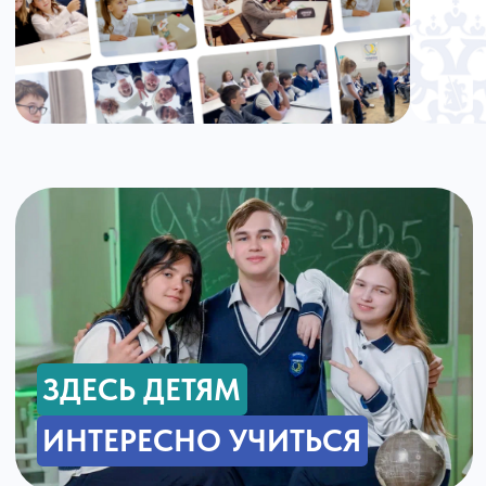
обучения. Маленький класс — больше внимание каждому
ребёнку.
Программа «Школа России» (ФГОС)
Углублённый английский язык
Каллиграфия и развитие речи
Нейрозанятия и психологические уроки
Кружки и секции (30+ направлений)
Результаты
вашего ребёнка:
Умеет учиться самостоятельно
Читает и пишет без принуждения
Владеет базовым английским
Умеет управлять своими эмоциями
Попробовать бесплатную неделю
{ Атмосфера школы }
ЗАГЛЯНИТЕ В КЛАССЫ
ПОЛИГЛОТ АКАДЕМИИ