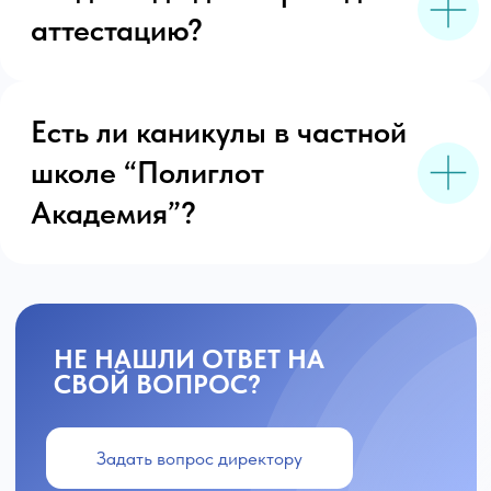
Частная школа в Брянске. Классы до 16 человек, 3 иностранных языка
© 2026 Полиглот Академия. Все права защищены.
Навигация
Преимущества
Ступени
Вопрос-ответ
Стоимость
Контакты
Контакты
ТЕЛЕФОНЫ
8 (4832) 30-80-90
8(930) 730-80-90
Пн-Пт: 09:00 - 18:00
school@polyglot-academy.ru
Адреса
г. Брянск, ул. Калинина, 221
г. Брянск, ул. Дуки, 59/10
Соц. сети
Реквизиты
ИНН: 3200000606