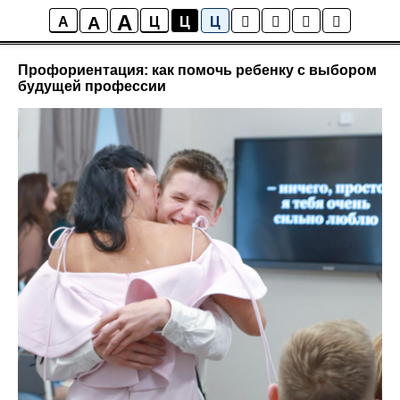
A
A
Блог
A
Ц
Ц
Ц
Профориентация: как помочь ребенку с выбором
будущей профессии